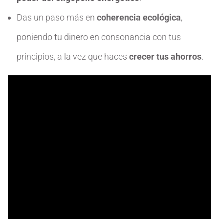
Das un paso más en
coherencia ecológica
,
poniendo tu dinero en consonancia con tus
principios, a la vez que haces
crecer tus ahorros
.