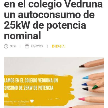
en el colegio Vedruna
un autoconsumo de
25kW de potencia
nominal
|
|
ENERGÍA
3
min
28/02/22