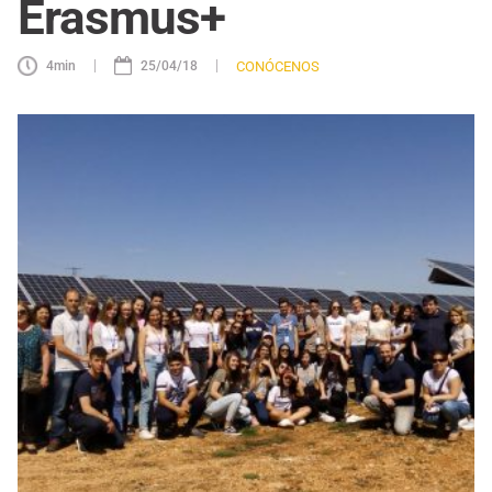
Erasmus+
|
|
CONÓCENOS
4
min
25/04/18