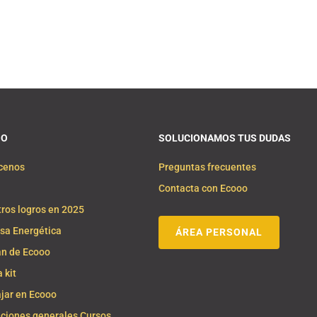
OO
SOLUCIONAMOS TUS DUDAS
cenos
Preguntas frecuentes
Contacta con Ecooo
ros logros en 2025
sa Energética
ÁREA PERSONAL
n de Ecooo
 kit
jar en Ecooo
ciones generales Cursos