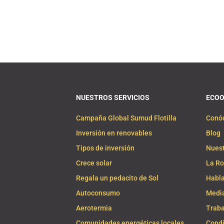
NUESTROS SERVICIOS
ECO
Campaña Global Sumud Flotilla
Conó
Inversión en renovables
Blog
Tipos de inversión
Nuest
Crece solar
La Ro
Regala un pedacito de Sol
Habla
Autoconsumo
Media
Aerotermia
Traba
Comunidades energéticas locales
Condi