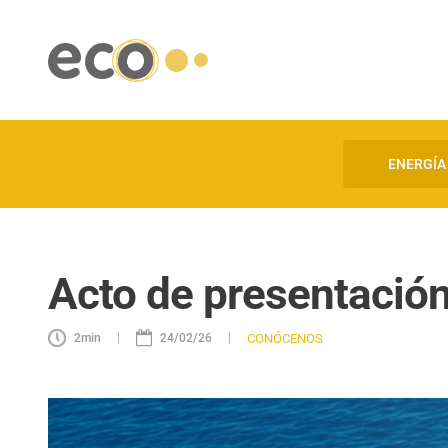
ENERGÍA
Acto de presentación:
|
|
CONÓCENOS
2
min
24/02/26