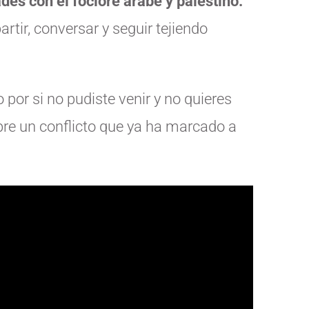
des con el foclore árabe y palestino.
ir, conversar y seguir tejiendo
por si no pudiste venir y no quieres
re un conflicto que ya ha marcado a