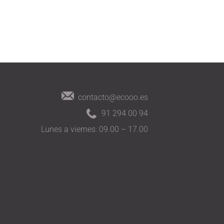
contacto@ecooo.es
91 294 00 94
Lunes a viernes: 09.00 – 17.00