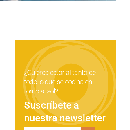
¿Quieres estar al tanto de
todo lo que se cocina en
torno al sol?
Suscríbete a
nuestra newsletter