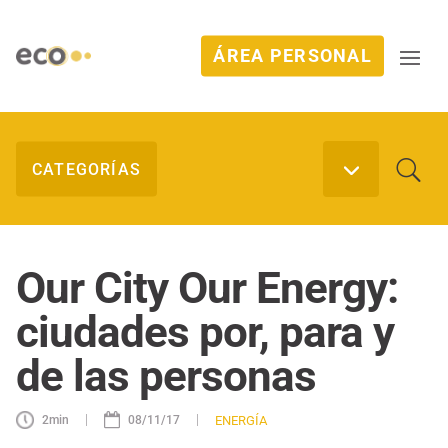
ÁREA PERSONAL
Our City Our Energy:
ciudades por, para y
de las personas
|
|
ENERGÍA
2
min
08/11/17