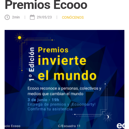
Premios Ecooo
|
|
CONÓCENOS
2
min
29/05/23