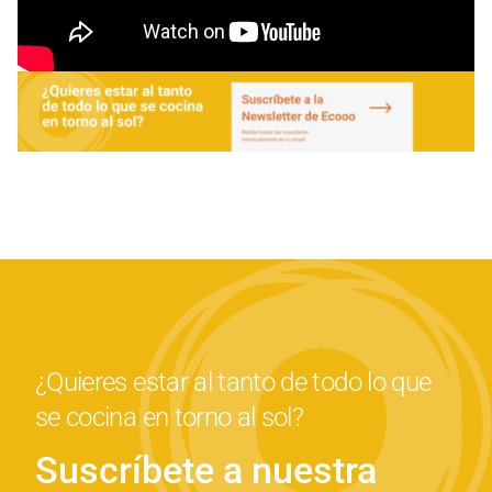
¿Quieres estar al tanto de todo lo que
se cocina en torno al sol?
Suscríbete a nuestra