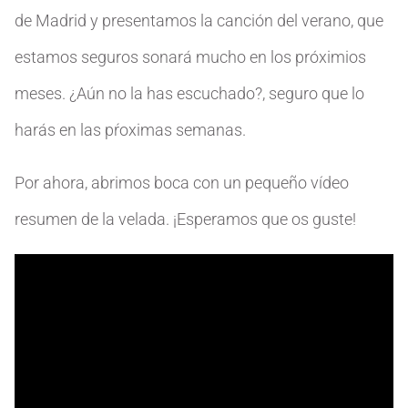
de Madrid y presentamos la canción del verano, que
estamos seguros sonará mucho en los próximios
meses. ¿Aún no la has escuchado?, seguro que lo
harás en las pŕoximas semanas.
Por ahora, abrimos boca con un pequeño vídeo
resumen de la velada. ¡Esperamos que os guste!