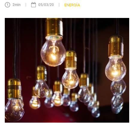
|
|
ENERGÍA
2
min
05/03/20