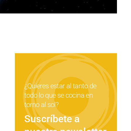
¿Quieres estar al tanto de
todo lo que se cocina en
torno al sol?
Suscríbete a