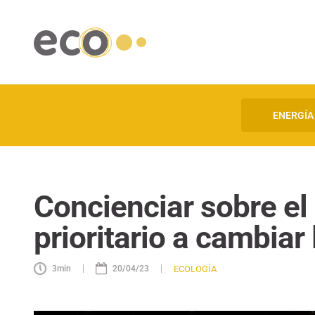
ENERGÍA
Concienciar sobre el D
prioritario a cambiar
|
|
ECOLOGÍA
3
min
20/04/23