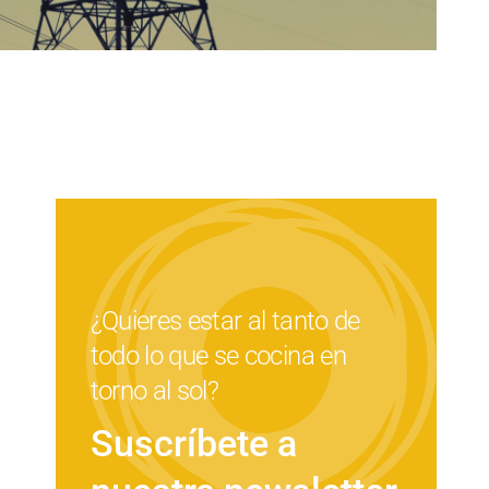
¿Quieres estar al tanto de
todo lo que se cocina en
torno al sol?
Suscríbete a