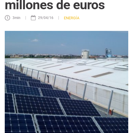
millones de euros
|
|
ENERGÍA
3
min
29/04/16