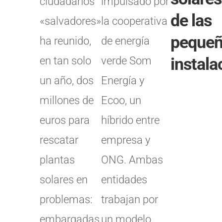
ciudadanos
impulsado por
de las
«salvadores»
la cooperativa
peque
ha reunido,
de energía
instala
en tan solo
verde Som
un año, dos
Energía y
millones de
Ecoo, un
euros para
híbrido entre
rescatar
empresa y
plantas
ONG. Ambas
solares en
entidades
problemas:
trabajan por
embargadas
un modelo