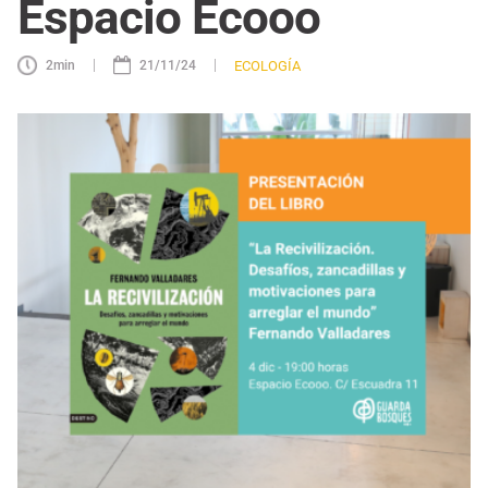
Espacio Ecooo
|
|
ECOLOGÍA
2
min
21/11/24