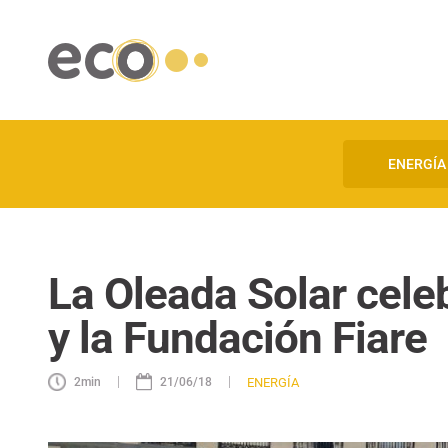
ENERGÍA
La Oleada Solar celeb
y la Fundación Fiare
|
|
ENERGÍA
2
min
21/06/18