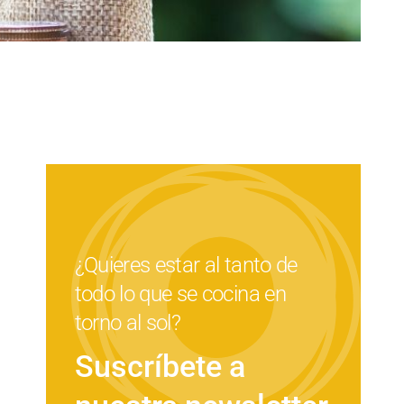
¿Quieres estar al tanto de
todo lo que se cocina en
torno al sol?
Suscríbete a