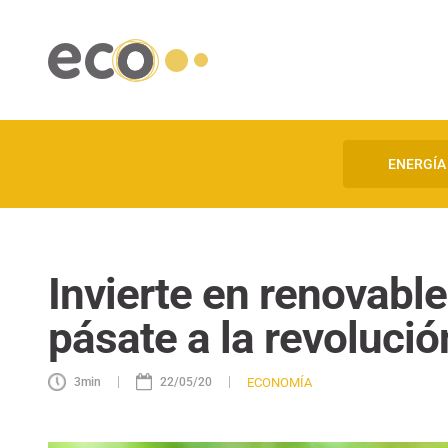
ENERGÍA
Invierte en renovable
pásate a la revolució
|
|
ECONOMÍA
3
min
22/05/20