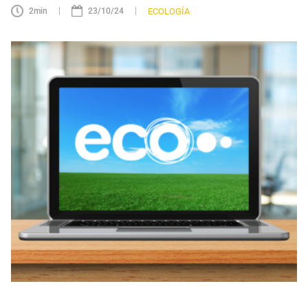
|
|
ECOLOGÍA
2
min
23/10/24