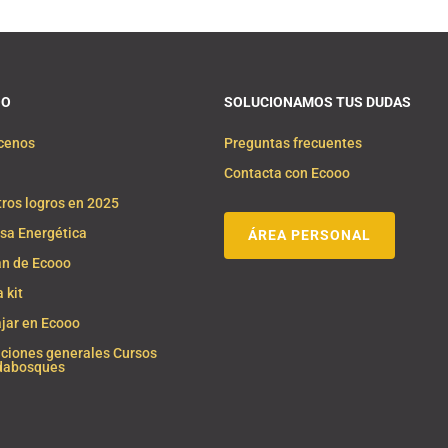
OO
SOLUCIONAMOS TUS DUDAS
cenos
Preguntas frecuentes
Contacta con Ecooo
ros logros en 2025
sa Energética
ÁREA PERSONAL
n de Ecooo
 kit
jar en Ecooo
ciones generales Cursos
dabosques