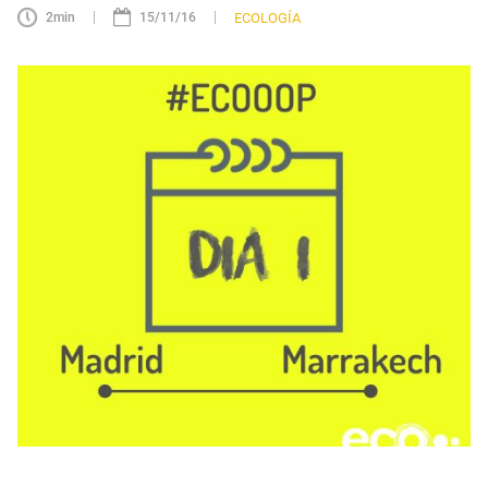
|
|
ECOLOGÍA
2
min
15/11/16